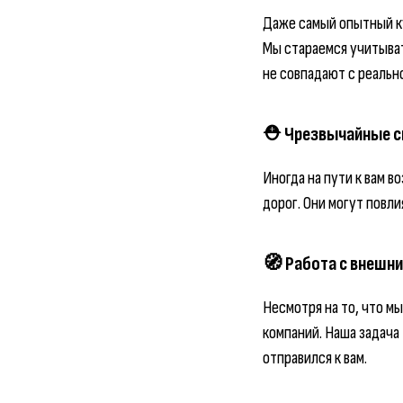
Даже самый опытный ку
Мы стараемся учитыват
не совпадают с реальн
⛑️ Чрезвычайные с
Иногда на пути к вам 
дорог. Они могут повли
🧭 Работа с внешн
Несмотря на то, что м
компаний. Наша задача
отправился к вам.