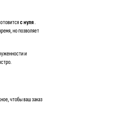
 готовится
с нуля
.
время, но позволяет
груженности и
ыстро.
ое, чтобы ваш заказ