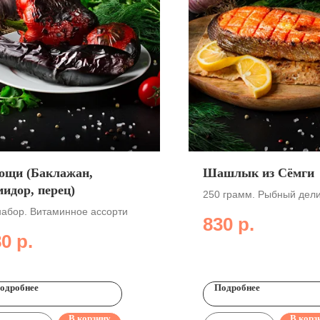
ощи (Баклажан,
Шашлык из Сёмги
мидор, перец)
250 грамм. Рыбный дели
набор. Витаминное ассорти
830
р.
80
р.
одробнее
Подробнее
В корзину
В корз