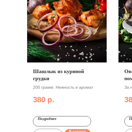
Шашлык из куриной
Ов
грудки
по
200 грамм. Нежность и аромат
За 
380
р.
3
Подробнее
П
В корзину