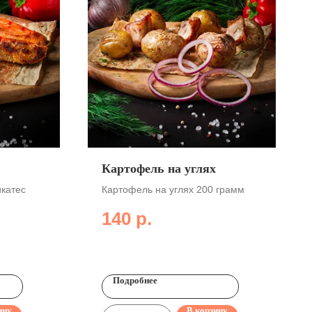
Картофель на углях
катес
Картофель на углях 200 грамм
140
р.
Подробнее
ину
В корзину