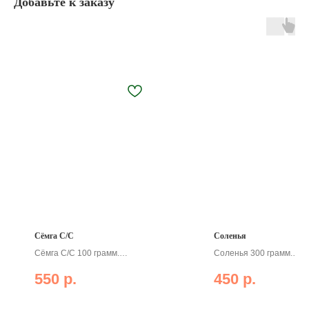
Добавьте к заказу
Сёмга С/С
Соленья
Сёмга С/С 100 грамм.
Соленья 300 грамм.
Деликатес на каждый день
Традиционный вкус
550
р.
450
р.