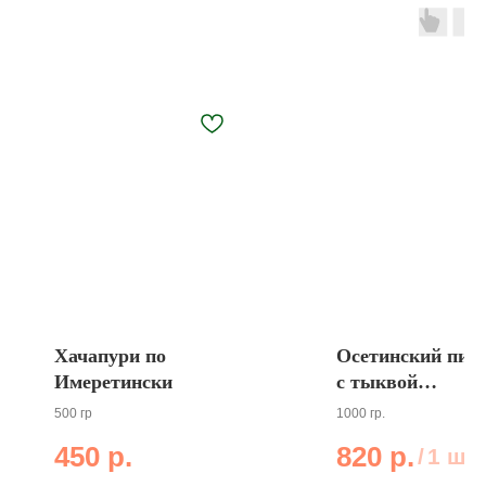
Хачапури по
Осетинский пир
Имеретински
с тыквой
"Насджын"
500 гр
1000 гр.
450
р.
820
р.
/
1 шт