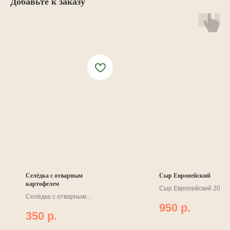
Добавьте к заказу
Селёдка с отварным
Сыр Европейский
картофелем
Сыр Европейский 200
Селёдка с отварным
грамм. Изысканная заку
950
р.
картофелем 200 грамм.
350
р.
Классика вкуса